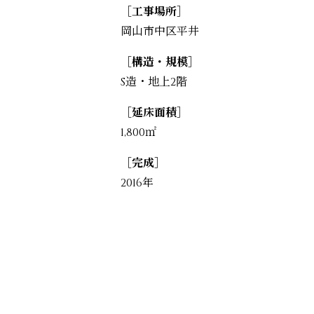
［工事場所］
岡山市中区平井
［構造・規模］
S造・地上2階
［延床面積］
1,800㎡
［完成］
2016年