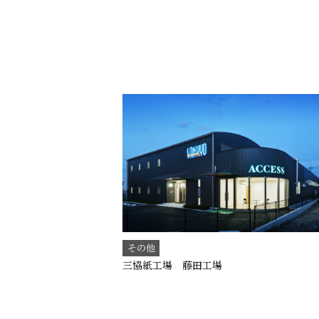
その他
三協紙工場 藤田工場