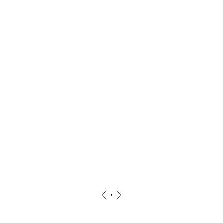
〈
・
〉