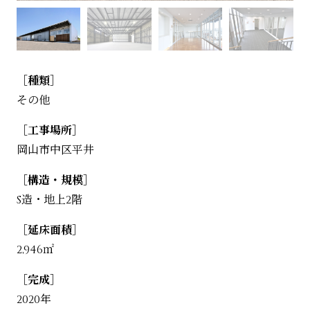
［種類］
その他
［工事場所］
岡山市中区平井
［構造・規模］
S造・地上2階
［延床面積］
2,946㎡
［完成］
2020年