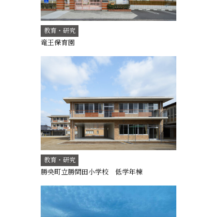
教育・研究
竜王保育園
教育・研究
勝央町立勝間田小学校 低学年棟