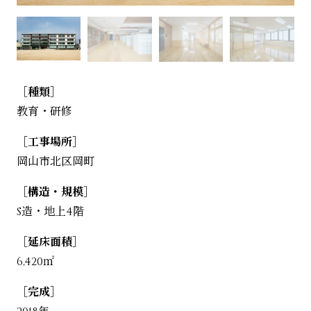
［種類］
教育・研修
［工事場所］
岡山市北区岡町
［構造・規模］
S造・地上4階
［延床面積］
6,420㎡
［完成］